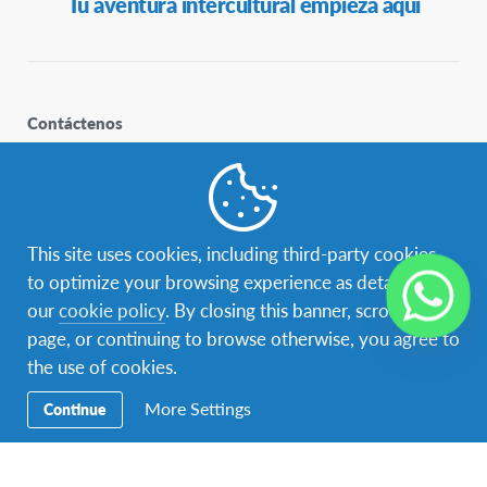
Tu aventura intercultural empieza aquí
Secundaria
Contáctenos
Para contactar a AFS Programas Interculturales Perú
llámenos al +51 976 359 635 o escribanos al +51 999 850
227.
También puedes visitarnos en
Av. Javier Prado Este 596 Of.
302. San Isidro – Lima – Perú
This site uses cookies, including third-party cookies,
to optimize your browsing experience as detailed in
AFS apoya los Objetivos Mundiales de las Naciones
our
cookie policy
. By closing this banner, scrolling this
Unidas
page, or continuing to browse otherwise, you agree to
the use of cookies.
More Settings
Continue
Acerca de AFS
AFS es una organización internacional, voluntaria, no
gubernamental, sin fines de lucro, que promueve