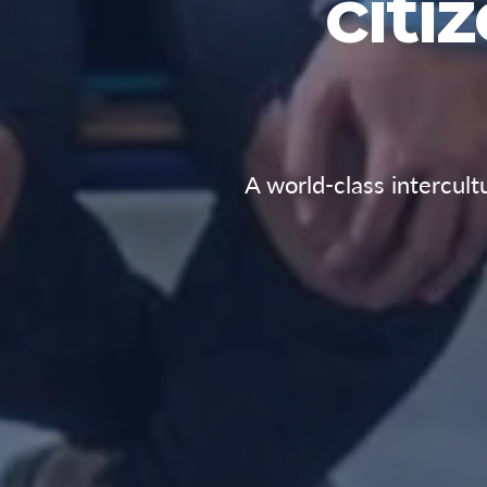
citi
A world-class intercult