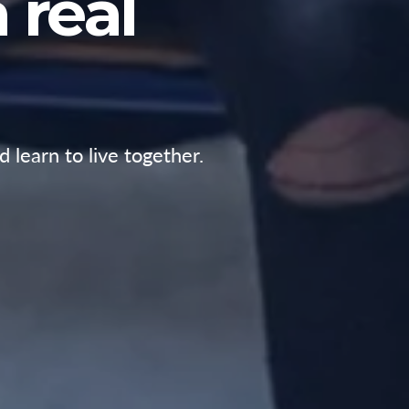
 real
 learn to live together.