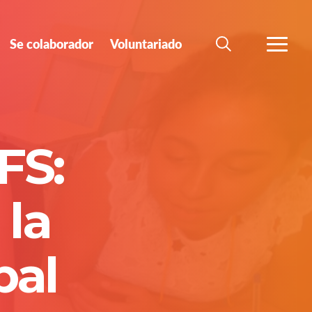
Se colaborador
Voluntariado
BÚSQUEDA
MÁS
FS:
 la
bal