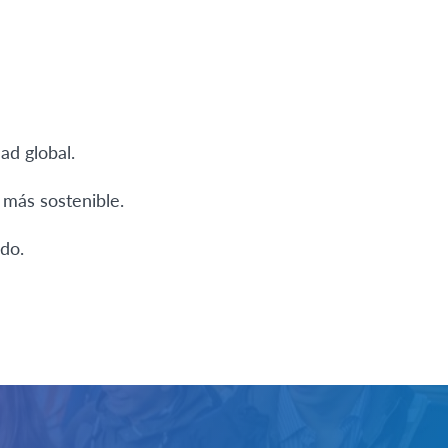
d global.
 más sostenible.
do.