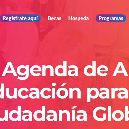
Registrate aquí
Becas
Hospeda
Programas
 Agenda de A
ucación para
udadanía Glo