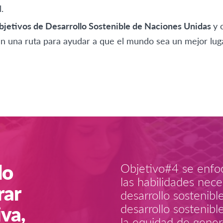
l.
bjetivos de Desarrollo Sostenible de Naciones Unidas
y 
n una ruta para ayudar a que el mundo sea un mejor luga
lo
Objetivo#4 se enfoc
las habilidades nece
rar
desarrollo sostenible
va,
desarrollo sostenib
la equidad de gener