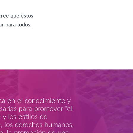
cree que éstos
r para todos.
a en el conocimiento y
sarias para promover “el
 y los estilos de
le, los derechos humanos,
o, la promoción de una