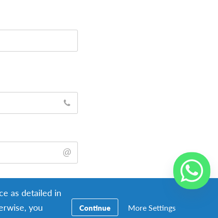
ce as detailed in
herwise, you
More Settings
Continue