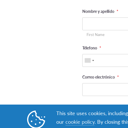
Nombre y apellido
*
First Name
Télefono
*
Correo electrónico
*
Fecha de nacimiento
*
This site uses cookies, includin
our
cookie policy
. By closing th
Day