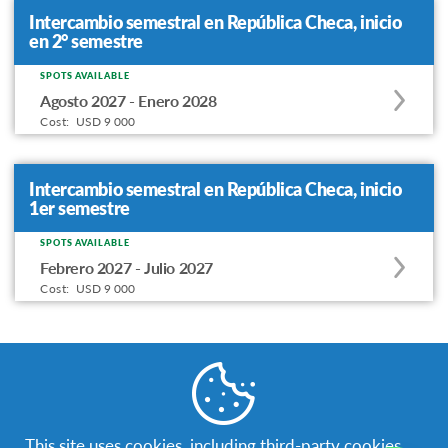
Intercambio semestral en República Checa, inicio
en 2° semestre
SPOTS AVAILABLE
Apply
Agosto 2027 - Enero 2028
to
Cost:
USD 9 000
this
program
offering
Intercambio semestral en República Checa, inicio
1er semestre
SPOTS AVAILABLE
Apply
Febrero 2027 - Julio 2027
to
Cost:
USD 9 000
this
program
offering
Requisitos
This site uses cookies, including third-party cookies,