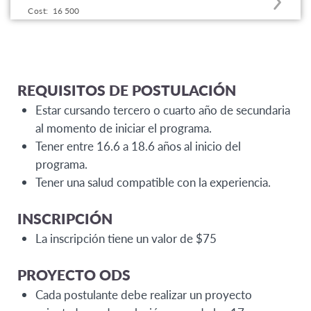
Cost:
16 500
to
this
program
offering
REQUISITOS DE POSTULACIÓN
Estar cursando tercero o cuarto año de secundaria
al momento de iniciar el programa.
Tener entre 16.6 a 18.6 años al inicio del
programa.
Tener una salud compatible con la experiencia.
INSCRIPCIÓN
La inscripción tiene un valor de $75
PROYECTO ODS
Cada postulante debe realizar un proyecto