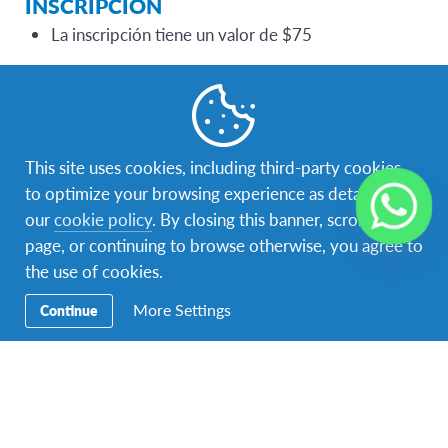
INSCRIPCIÓN
La inscripción tiene un valor de $75
PROYECTO ODS
Cada postulante debe realizar un proyecto
orientado en dar solución a una de los 17
This site uses cookies, including third-party cookies,
Objetivos de Desarrollo Sostenible (ODS)
to optimize your browsing experience as detailed in
presentados por las Naciones Unidas en su
our
cookie policy
. By closing this banner, scrolling this
Agenda 2030. Encuentra más detalles de los ODS
page, or continuing to browse otherwise, you agree to
y de cómo hacer tu proyecto
aquí
.
the use of cookies.
More Settings
Continue
Facebook
Instagram
Navegación
Tu aventura intercultural empieza aquí