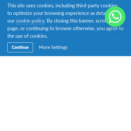
Nombre
This site uses cookies, including third-party cookies,
to optimize your browsing experience as detailed in
our
cookie policy
. By closing this banner, scrolling this
Apellido
page, or continuing to browse otherwise, you agree to
the use of cookies.
Email
*
More Settings
Continue
Teléfono
*
Fecha de Nacimiento
*
Day