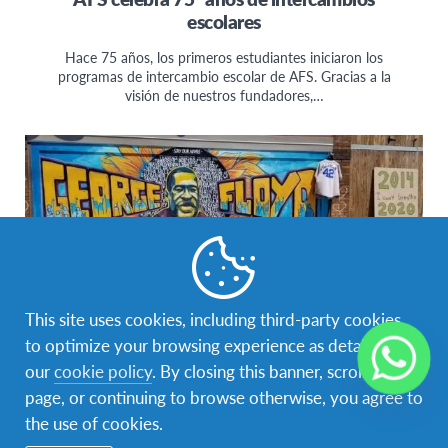
escolares
Hace 75 años, los primeros estudiantes iniciaron los
programas de intercambio escolar de AFS. Gracias a la
visión de nuestros fundadores,…
This site uses cookies, including third-party cookies,
to optimize your browsing experience as detailed in
our
cookie policy
. By closing this banner, scrolling this
Advocacy
,
Changemaking
,
Global Citizenship
page, or continuing to browse otherwise, you agree to
the use of cookies.
Lo que estamos aprendiendo del movimiento