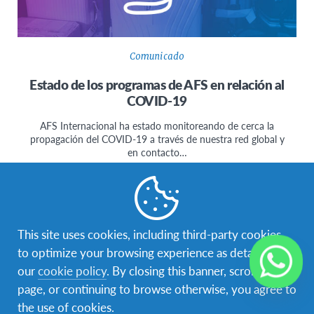
Comunicado
Estado de los programas de AFS en relación al
COVID-19
AFS Internacional ha estado monitoreando de cerca la
propagación del COVID-19 a través de nuestra red global y
en contacto…
This site uses cookies, including third-party cookies,
to optimize your browsing experience as detailed in
Facebook
Instagram
our
cookie policy
. By closing this banner, scrolling this
page, or continuing to browse otherwise, you agree to
Navegación
Tu aventura intercultural empieza aquí
the use of cookies.