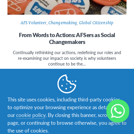
AFS Volunteer
,
Changemaking
,
Global Citizenship
From Words to Actions: AFSers as Social
Changemakers
Continually rethinking our actions, redefining our roles and
re-examining our impact on society is why volunteers
continue to be the…
This site uses cookies, including third-party cookies,
to optimize your browsing experience as detailed in
Facebook
Instagram
our
cookie policy
. By closing this banner, scrolling this
page, or continuing to browse otherwise, you agree to
Navegación
Tu aventura intercultural empieza aquí
the use of cookies.
Secundaria