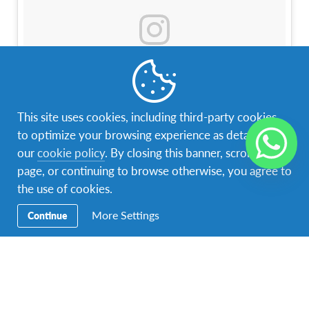
This site uses cookies, including third-party cookies,
to optimize your browsing experience as detailed in
Una foto publicada por ChangXiao (@lettyshaw233)
el
25 de Sep de 2016 a la(s) 8:39 PDT
our
cookie policy
. By closing this banner, scrolling this
page, or continuing to browse otherwise, you agree to
the use of cookies.
Personas y Comunidad
More Settings
Continue
Podrás vivir en cualquier lugar de Dinamarca,
incluyendo Groenlandia y las Islas Faroe, sin embargo,
es probable que estés en un área suburbana o rural.
Las ciudades danesas están muy cerca entre sí y
podrás confiar cómodamente en el sistema de