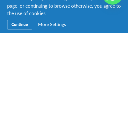
page, or continuing to browse otherwise, you agree to
A photo posted by Daryan | ダリヤン (@daryan_schultz) on
A
the use of cookies.
More Settings
Continue
Personas y Comunidad
Es posible que vayas a vivir en cualquier lugar de
Japón, pero lo más probable es que sea en las áreas
suburbanas o zonas rurales. La sociedad japonesa
tiene un fuerte respeto por la las personas mayores.
Mantener la casa limpia tiene una prioridad alta, así
que es esperable que ayudés a tu familia anfitriona
con las actividades y tareas diarias del hogar. En la
mayoría de las familias japonesas, la comida
tradicional es importante y las comidas se comparten.
Es importantes que te cambies los zapatos por
sandalias cuando entras en la casa de alguien.