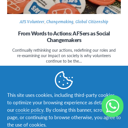
AFS Volunteer
,
Changemaking
,
Global Citizenship
From Words to Actions: AFSers as Social
Changemakers
Continually rethinking our actions, redefining our roles and
re-examining our impact on society is why volunteers
continue to be the…
This site uses cookies, including third-party cookies,
to optimize your browsing experience as detailed in
Facebook
Instagram
our
cookie policy
. By closing this banner, scrolling this
page, or continuing to browse otherwise, you agree to
Navegación
Tu aventura intercultural empieza aquí
the use of cookies.
Secundaria