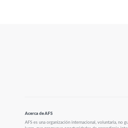
Navegación
Secundaria
Acerca de AFS
AFS es una organización internacional, voluntaria, no g
lucro, que promueve oportunidades de aprendizaje interc